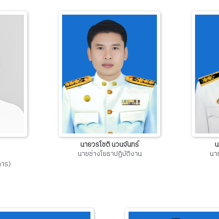
นายวรโชติ นวนจันทร์
น
นายช่างโยธาปฏิบัติงาน
นาย
การ)