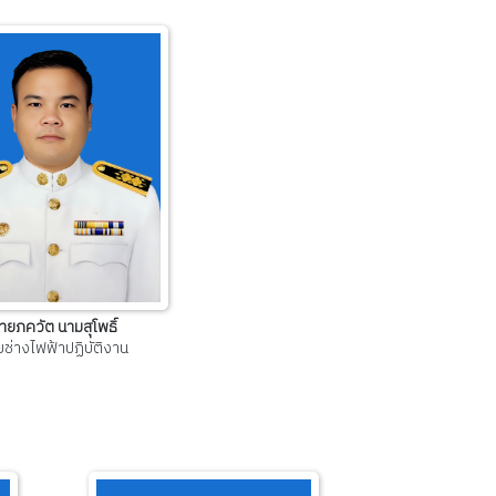
ายภควัต นามสุโพธิ์
ช่างไฟฟ้าปฏิบัติงาน