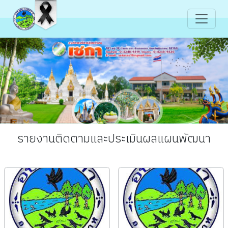
รายงานติดตามและประเมินผลแผนพัฒนา