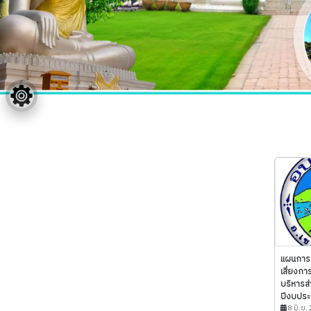
แผนการ
เสี่ยงก
บริหารส
ปีงบประ
8 มิ.ย.