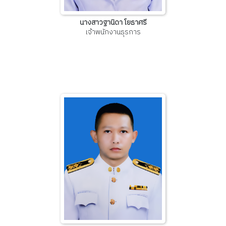
นางสาวฐานิดา โยธาศรี
เจ้าพนักงานธุรการ