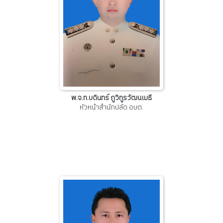
พ.จ.ท.บดินทร์ ภูวิทูรวัฒนเมธี
หัวหน้าสำนักปลัด อบต.