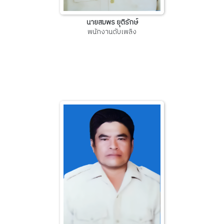
นายสมพร ยุติรักษ์
พนักงานดับเพลิง