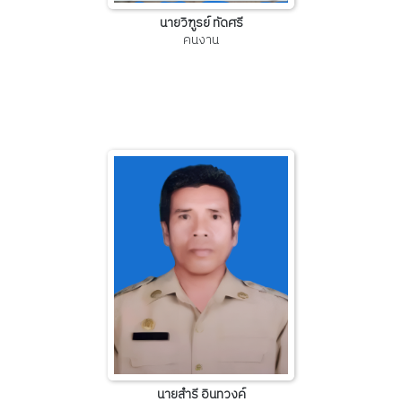
นายวิฑูรย์ ทัดศรี
คนงาน
นายสำรี อินทวงค์