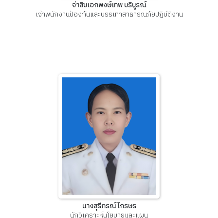
จ่าสิบเอกพงษ์เทพ บริบูรณ์
เจ้าพนักงานป้องกันและบรรเทาสาธารณภัยปฏิบัติงาน
นางสุรีภรณ์ ไกรษร
นักวิเคราะห์นโยบายและแผน