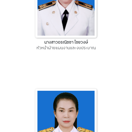
นางสาวอรณิชชา ไชยวงษ์
หัวหน้าฝ่ายแผนงานและงบประมาณ