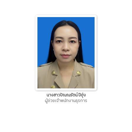
นางสาวปัณณรัตน์ ปีฮุ่ง
ผู้ช่วยเจ้าพนักงานธุรการ