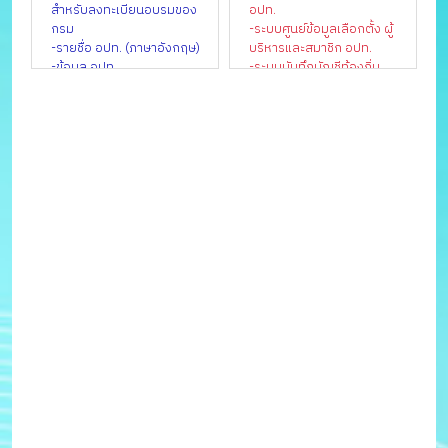
บำนาญข้าราชการส่วนท้องถิ่น
สำหรับลงทะเบียนอบรมของ
อปท.
-กองการเลือกตั้งท้องถิ่น
กรม
-ระบบศูนย์ข้อมูลเลือกตั้ง ผู้
-กองสาธารณสุขท้องถิ่น
-รายชื่อ อปท. (ภาษาอังกฤษ)
บริหารและสมาชิก อปท.
-กองสิ่งแวดล้อมท้องถิ่น
-ข้อมูล อปท.
-ระบบบันทึกบัญชีท้องถิ่น
-การเงินการคลังท้องถิ่น
-ระบบศูนย์บริการข้อมูล
-บทความและเกร็ดความรู้
บุคลากรท้องถิ่นแห่งชาติ
-เว็บไซต์ สถจ./สถอ.
-ระบบสารสนเทศด้านการ
-เว็บไซต์ อปท.
จัดการขยะมูลฝอยของ อปท.
-ข้อมูลเพื่อจัดทำแผนพัฒนา
-ระบบการเรียนรู้ผ่านสื่อ
เศรษฐกิจพอเพียงท้องถิ่น ปี
อิเล็กทรอนิกส์ข้าราชการส่วน
พ.ศ. ๒๕๖๑
ท้องถิ่น(e-learning)
-น้ำคือชีวิต
-ฝากข่าว อปท.
-ดาวน์โหลดโปรแกรมแผนที่
ภาษี
-ดาวน์โหลดแบบฟอร์ม
เอกสารราชการ
-ดาวน์โหลดตรา
สัญลักษณ์และรูปแบบ
การนำเสนอข้อมูล
-ดาวน์โหลดโปรแกรมจัดทำ
ผลการเรียนเฉลี่ย
-ดาวน์โหลดเพลง สถ./อปท.
-เครื่องหมายราชการของ
จังหวัด