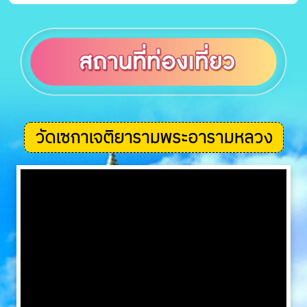
วัดเซกาเจติยารามพระอารามหลวง