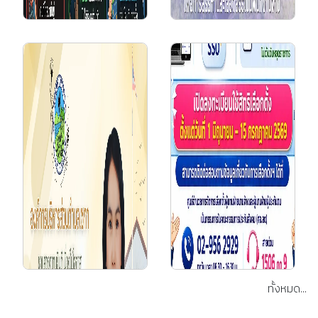
28 ก.ค. 2569
เฉลิมพระเกียรติพระบาท
สมเด็จพระวชิรเกล้าเจ้า
อยู่หัว เนื่องในโอกาสวัน
เฉลิมพระชนมพรรษา |
28 กรกฎาคม 256...
6 ก.ค. 2569
(ทต.โคกก่อง)
ประชาสัมพันธ์ การรับ
สมัครบุลคลทั่วไปเพื่อการ
สรรหาและเลือกสรรเป็น
พนักงานจ้าง ประจำปีงบ
ปร...
ทั้งหมด...