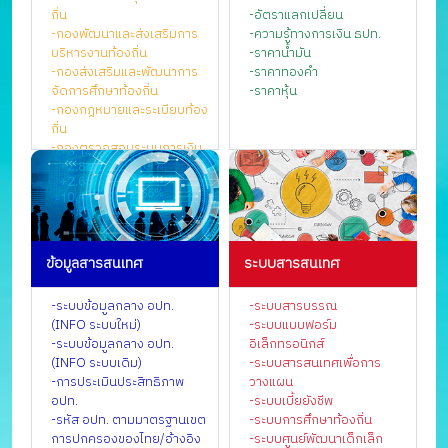
ถิ่น
-อัตราแลกเปลี่ยน
-กองพัฒนาและส่งเสริมการ
-ความรู้ทางการเงิน ธปท.
บริหารงานท้องถิ่น
-ราคาน้ำมัน
-กองส่งเสริมและพัฒนาการ
-ราคาทองคำ
จัดการศึกษาท้องถิ่น
-ราคาหุ้น
-กองกฎหมายและระเบียบท้อง
ถิ่น
-กองตรวจสอบระบบการเงิน
บัญชีท้องถิ่น
-กองยุทธศาสตร์และแผนงาน
-กองการเจ้าหน้าที่
-กองคลัง
-สำนักงานเลขานุการกรม
ข้อมูลสารสนเทศ
ระบบสารสนเทศ
-ศูนย์เทคโนโลยีสารสนเทศ
ท้องถิ่น
-กลุ่มตรวจสอบภายใน
-ระบบข้อมูลกลาง อปท.
-ระบบสารบรรณ
-กลุ่มพัฒนาระบบบริหาร
(INFO ระบบใหม่)
-ระบบแบบฟอร์ม
-กลุ่มประสานการตรวจ
-ระบบข้อมูลกลาง อปท.
อิเล็กทรอนิกส์
ราชการกรม
(INFO ระบบเดิม)
-ระบบสารสนเทศเพื่อการ
-ศูนย์ปฏิบัติการต่อต้านการ
-การประเมินประสิทธิภาพ
วางแผน
ทุจริตกรมส่งเสริมการ
อปท.
-ระบบเบี้ยยังชีพ
ปกครองท้องถิ่น
-รหัส อปท. ตามมาตรฐานเขต
-ระบบการศึกษาท้องถิ่น
-สำนักงานกองทุนบำเหน็จ
การปกครองของไทย/อ้างอิง
-ระบบศูนย์พัฒนาเด็กเล็ก