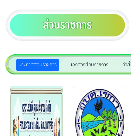
9 ก.ค. 2569
สร้างความรู้ความเข้าใจ
เพื่อป้องกันการหลอกลวง
ทางออนไลน์
(Scammer)...
29 มิ.ย. 2569
เลือกตั้งกรรมการประกัน
สังคม
ประกาศส่วนราชการ
เอกสารส่วนราชการ
คำสั่ง
30 มิ.ย. 2569
แสดงความยินดี เนื่องใน
โอกาสเลื่อนวิทยฐานะ
"นางชุลีพร พรหมดมภ์"...