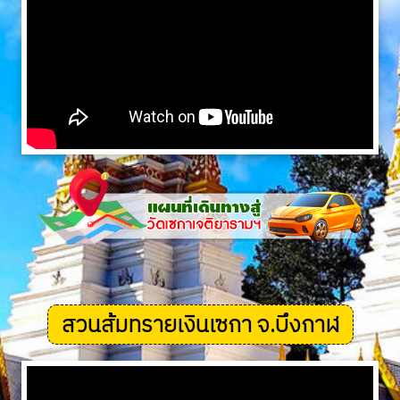
สวนส้มทรายเงินเซกา จ.บึงกาฬ