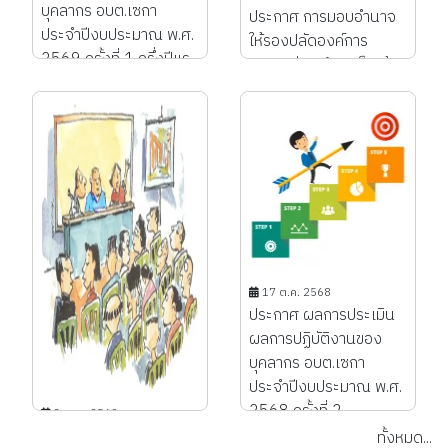
บุคลากร อบต.เซกา
ประกาศ การมอบอำนาจ
ประจำปีงบประมาณ พ.ศ.
ให้รองปลัดองค์การ
2569 ครั้งที่ 1 ครึ่งปีแร...
บริหารส่วนตำบลเป็นผู้
ช่วยและปฎิบัติราชการ
แทนปลัดองค์การบริหาร
ส่วน...
29 มิ.ย. 2569
ประกาศ ขอความร่วมมือ
คัดแยกขยะมูลฝอย
17 ต.ค. 2568
ต้นทางก่อนนำลงถัง
ประกาศ ผลการประเมิน
ขยะ...
ผลการปฏิบัติงานของ
บุคลากร อบต.เซกา
ประจำปีงบประมาณ พ.ศ.
2568 ครั้งที่ 2...
3 เม.ย. 2569
ประกาศ การกำหนด
ทั้งหมด...